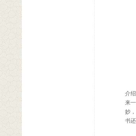
介绍
来一
妙，
书还