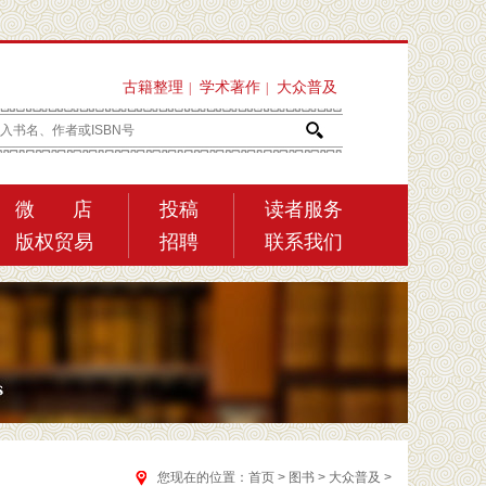
古籍整理
学术著作
大众普及
|
|
微 店
投稿
读者服务
版权贸易
招聘
联系我们
您现在的位置：
首页
>
图书
>
大众普及
>