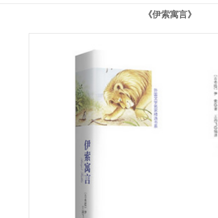
《伊索寓言》