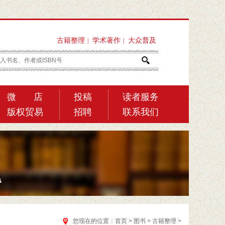
古籍整理
学术著作
大众普及
|
|
微 店
投稿
读者服务
版权贸易
招聘
联系我们
您现在的位置：
首页
>
图书
>
古籍整理
>