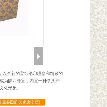
，以全新的宣纸彩印理念和精致的
将成为陕西外宣，内宣一种拳头产
和文化形象。
 宝鉴图册 文化遗珍 历》